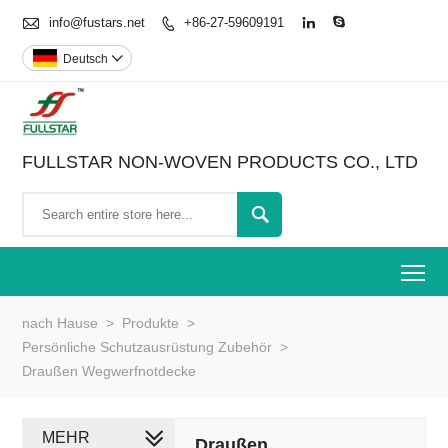

info@fustars.net
+86-27-59609191



Deutsch

FULLSTAR NON-WOVEN PRODUCTS CO., LTD

To
nach Hause
>
Produkte
>
Persönliche Schutzausrüstung Zubehör
>
Draußen Wegwerfnotdecke
MEHR
Draußen