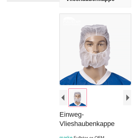
Einweg-
Vlieshaubenkappe
marke
Fullstar or OEM