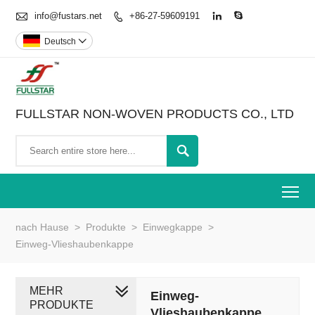

info@fustars.net
+86-27-59609191



Deutsch

FULLSTAR NON-WOVEN PRODUCTS CO., LTD

To
nach Hause
>
Produkte
>
Einwegkappe
>
Einweg-Vlieshaubenkappe
MEHR
Einweg-
PRODUKTE
Vlieshaubenkappe