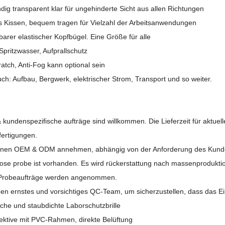
ndig transparent klar für ungehinderte Sicht aus allen Richtungen
s Kissen, bequem tragen für Vielzahl der Arbeitsanwendungen
lbarer elastischer Kopfbügel. Eine Größe für alle
Spritzwasser, Aufprallschutz
ratch, Anti-Fog kann optional sein
ch: Aufbau, Bergwerk, elektrischer Strom, Transport und so weiter.
& kundenspezifische aufträge sind willkommen. Die Lieferzeit für aktue
ertigungen.
önnen OEM & ODM annehmen, abhängig von der Anforderung des Kund
lose probe ist vorhanden. Es wird rückerstattung nach massenproduktio
 Probeaufträge werden angenommen.
ben ernstes und vorsichtiges QC-Team, um sicherzustellen, dass das Ein
che und staubdichte Laborschutzbrille
ektive mit PVC-Rahmen, direkte Belüftung