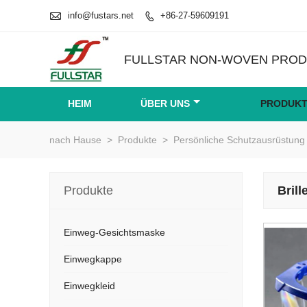

info@fustars.net
+86-27-59609191

FULLSTAR NON-WOVEN PRODU
HEIM
ÜBER UNS
PRODUK
nach Hause
>
Produkte
>
Persönliche Schutzausrüstung
Produkte
Brill
Einweg-Gesichtsmaske
Einwegkappe
Einwegkleid