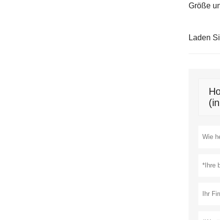
Größe un
Laden S
Ho
(i