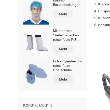
Einweg-
3. Kratzf
Bartabdeckungen
4. Entspr
Mehr
5. Kunden
6. Konkurr
Mikroporöse
Stiefel bedecken
rutschfeste PU-
Sohle
Mehr
Polyethylenbeschichtete
rutschfeste
Überschuhe
Mehr
Kontakt Details