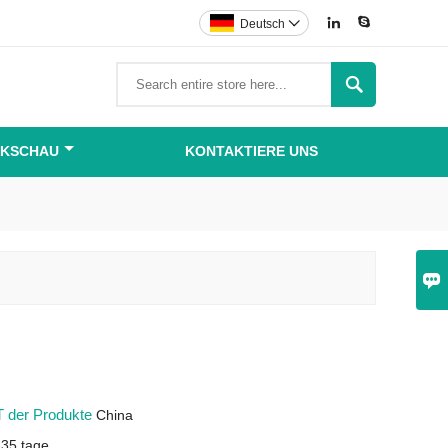


Deutsch


IKSCHAU
KONTAKTIERE UNS

 der Produkte
China
-35 tage