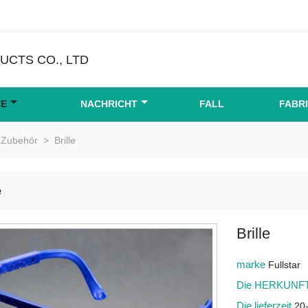
CTS CO., LTD
TE
NACHRICHT
FALL
FABR
 Zubehör
>
Brille
e
Brille
marke
Fullstar
Die HERKUNFT
Die lieferzeit
20