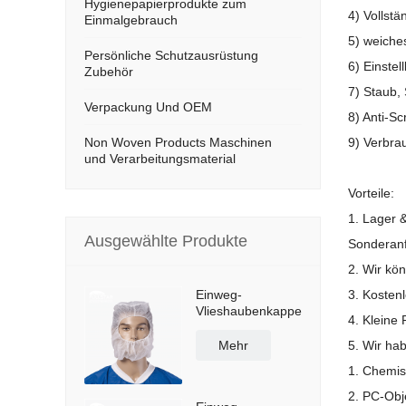
Hygienepapierprodukte zum
4) Vollstä
Einmalgebrauch
5) weiche
Persönliche Schutzausrüstung
6) Einstel
Zubehör
7) Staub, 
Verpackung Und OEM
8) Anti-Sc
Non Woven Products Maschinen
9) Verbrau
und Verarbeitungsmaterial
Vorteile:
1. Lager 
Ausgewählte Produkte
Sonderanf
2. Wir k
Einweg-
3. Kosten
Vlieshaubenkappe
4. Kleine
Mehr
5. Wir ha
1. Chemis
2. PC-Obj