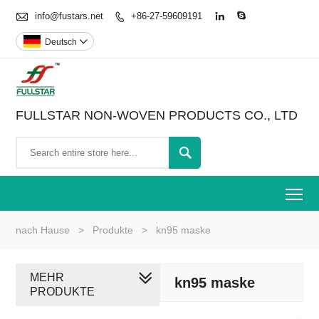

info@fustars.net
+86-27-59609191



Deutsch

FULLSTAR NON-WOVEN PRODUCTS CO., LTD

To
nach Hause
>
Produkte
>
kn95 maske
MEHR
kn95 maske
PRODUKTE