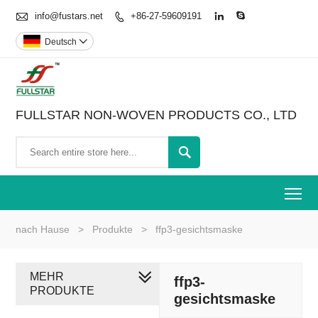

info@fustars.net
+86-27-59609191



Deutsch

FULLSTAR NON-WOVEN PRODUCTS CO., LTD

To
nach Hause
>
Produkte
>
ffp3-gesichtsmaske
MEHR
ffp3-
PRODUKTE
gesichtsmaske