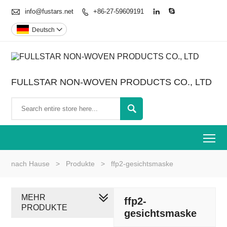

info@fustars.net
+86-27-59609191



Deutsch

FULLSTAR NON-WOVEN PRODUCTS CO., LTD

To
nach Hause
>
Produkte
>
ffp2-gesichtsmaske
MEHR
ffp2-
PRODUKTE
gesichtsmaske