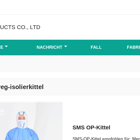
CTS CO., LTD
TE
NACHRICHT
FALL
FABR
eg-isolierkittel
SMS OP-Kittel
SMS-OP-Kittel empfohlen für: Me