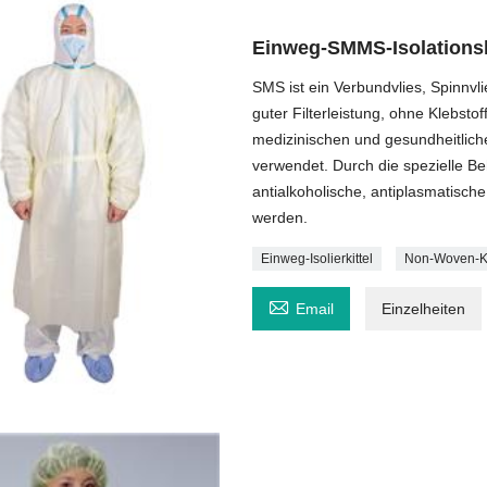
Einweg-SMMS-Isolationski
SMS ist ein Verbundvlies, Spinnvl
guter Filterleistung, ohne Klebstof
medizinischen und gesundheitlic
verwendet. Durch die spezielle B
antialkoholische, antiplasmatisc
werden.
Einweg-Isolierkittel
Non-Woven-K

Email
Einzelheiten