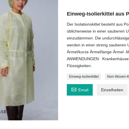
Einweg-Isolierkittel aus 
Der Isolationskittel besteht aus P
üblicherweise in einer sauberen 
einzudämmen. Die undurchlässigen 
werden in einer streng sauberen 
Ärmel/kurze Ärmel/lange Ärmel -M
ANWENDUNGEN: Krankenhäuser, La
Flüssigkeiten.
Einweg-Isolierkittel
Non-Woven-K

Email
Einzelheiten