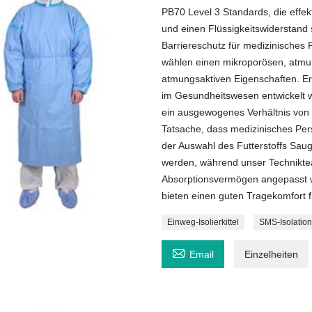
PB70 Level 3 Standards, die effek
und einen Flüssigkeitswiderstand 
Barriereschutz für medizinisches 
wählen einen mikroporösen, atmun
atmungsaktiven Eigenschaften. Er is
im Gesundheitswesen entwickelt w
ein ausgewogenes Verhältnis von L
Tatsache, dass medizinisches Per
der Auswahl des Futterstoffs Saugf
werden, während unser Techniktea
Absorptionsvermögen angepasst 
bieten einen guten Tragekomfort 
Einweg-Isolierkittel
SMS-Isolations

Email
Einzelheiten