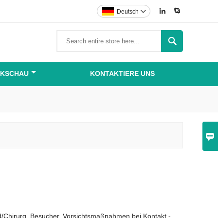


Deutsch


IKSCHAU
KONTAKTIERE UNS

d/Chirurg, Besucher, Vorsichtsmaßnahmen bei Kontakt -