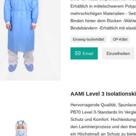
Erhältlich in mittelschwerem Poly
mehrschichtigen Materialien - Sei
Binden hinter dem Rücken -Wählen
Bindebändern -Erhältlich mit ela
Einweg-Isolierkittel
OP-Kittel

Email
Einzelheiten
AAMI Level 3 Isolationski
Hervorragende Qualität, Spunlace 
PB70 Level 3-Standards Im Vergl
Schutz und Komfort. Hochleistungs
den Laminierprozess und den the
ein Höchstmaß an Schutz zu biete