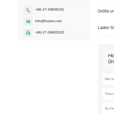
+86-27-59609191

Größe un
info@fustars.net

Laden S
+86-27-59609192

Ho
(i