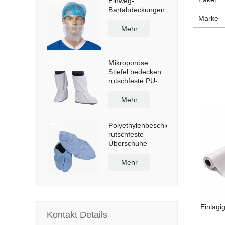
Einweg-
Bartabdeckungen
Marke
Mehr
Mikroporöse
Stiefel bedecken
rutschfeste PU-
Sohle
Mehr
Polyethylenbeschichtete
rutschfeste
Überschuhe
Mehr
Einlagi
Kontakt Details