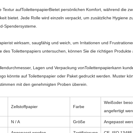
e Textur auf
Toilettenpapier
Bietet persönlichen Komfort, während die zwe
keit bietet. Jede Rolle wird einzeln verpackt, um zusätzliche Hygiene 
rd-Spendersysteme.
apier
ist wirksam, saugfähig und weich, um Irritationen und Frustratione
e des Toilettenpapiers untersuchen, können Sie die richtigen Produkte
ollendurchmesser, Lagen und Verpackung von
Toilettenpapier
kann kunde
ogo könnte auf Toilettenpapier oder Paket gedruckt werden. Muster kön
stimmen mit den genehmigten Proben überein.
Weiß
oder beso
Zellstoffpapier
Farbe
angefertigt we
N / A
Größe
Angepasst wer
Angepasst werden
Zertifizierung
CE, ISO
13485