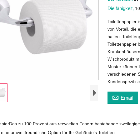
Die fähigkeit,
10
Toilettenpapier 
von Vorteil, die
halten. Toilette
Toilettenpapier 
Krankenhäusern u
Wischprodukt m
Muster können To
verschiedenen S
Kundenspezifisc

Email
apier
Das zu 100 Prozent aus recycelten Fasern bestehende zweilagige 
t eine umweltfreundliche Option für Ihr Gebäude
'
s Toiletten.