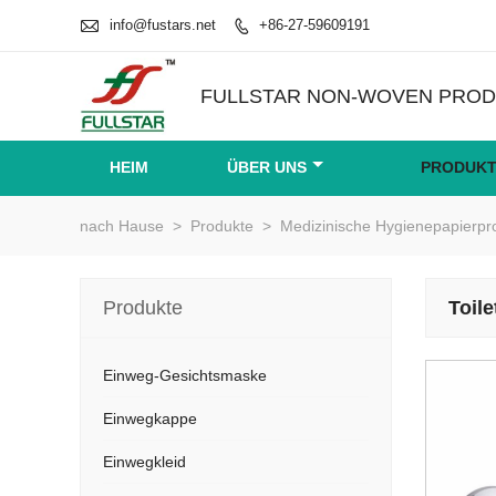

info@fustars.net
+86-27-59609191

FULLSTAR NON-WOVEN PRODU
HEIM
ÜBER UNS
PRODUK
nach Hause
>
Produkte
>
Medizinische Hygienepapierp
Produkte
Toile
Einweg-Gesichtsmaske
Einwegkappe
Einwegkleid