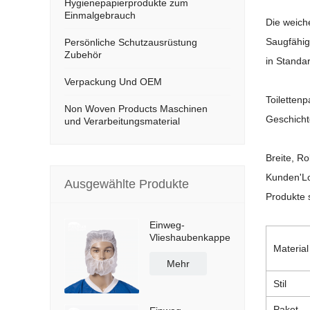
Hygienepapierprodukte zum
Einmalgebrauch
Die weich
Saugfähig
Persönliche Schutzausrüstung
Zubehör
in Standa
Verpackung Und OEM
Toilettenp
Non Woven Products Maschinen
Geschicht
und Verarbeitungsmaterial
Breite, R
Kunden
'
L
Ausgewählte Produkte
Produkte 
Einweg-
Vlieshaubenkappe
Material
Mehr
Stil
Paket