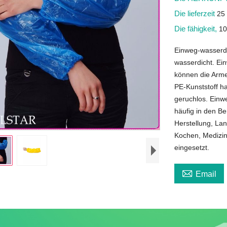
Die lieferzeit
25
Die fähigkeit,
10
Einweg-wasserdi
wasserdicht. Ei
können die Arme
PE-Kunststoff ha
geruchlos. Einw
häufig in den B
Herstellung, Lan
Kochen, Medizin
eingesetzt.

Email