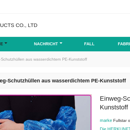
CTS CO., LTD
TE
NACHRICHT
FALL
FABR
Schutzhüllen aus wasserdichtem PE-Kunststoff
eg-Schutzhüllen aus wasserdichtem PE-Kunststoff
Einweg-Sc
Kunststoff
marke
Fullstar
Die HERKUNFT