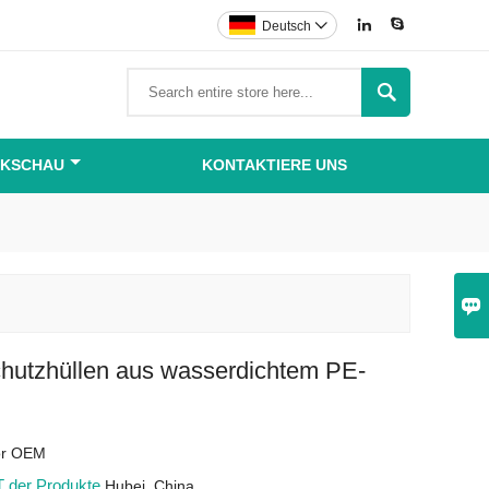


Deutsch


IKSCHAU
KONTAKTIERE UNS

hutzhüllen aus wasserdichtem PE-
 or OEM
 der Produkte
Hubei, China