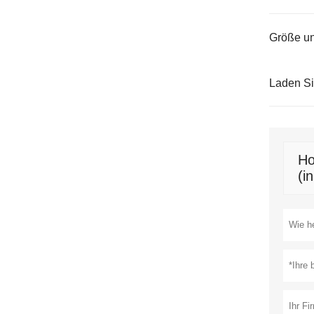
Größe un
Laden S
Ho
(i