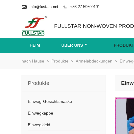

info@fustars.net
+86-27-59609191

FULLSTAR NON-WOVEN PRODU
HEIM
ÜBER UNS
PRODUK
nach Hause
>
Produkte
>
Ärmelabdeckungen
>
Einweg-
Produkte
Einw
Einweg-Gesichtsmaske
Einwegkappe
Einwegkleid